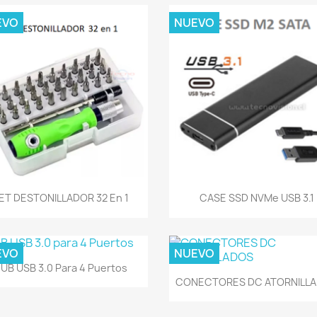
EVO
NUEVO
Vista rápida
Vista rápida


ET DESTONILLADOR 32 En 1
CASE SSD NVMe USB 3.1
EVO
NUEVO
Vista rápida

UB USB 3.0 Para 4 Puertos
Vista rápida

CONECTORES DC ATORNILL