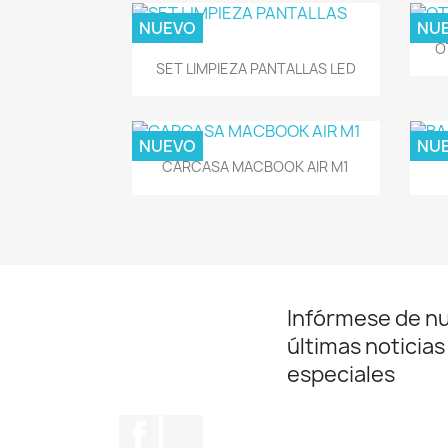
NUEVO
NU
O
Vista rápida

SET LIMPIEZA PANTALLAS LED
NUEVO
NU
Vista rápida

CARCASA MACBOOK AIR M1
Infórmese de n
últimas noticias
especiales
Facebook
Instagram