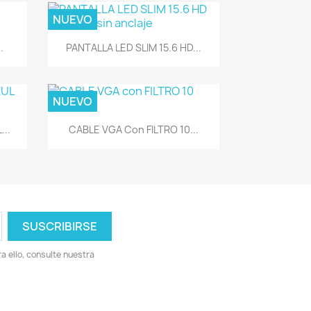
NUEVO
Vista rápida

.
PANTALLA LED SLIM 15.6 HD...
NUEVO
Vista rápida

..
CABLE VGA Con FILTRO 10...
 ello, consulte nuestra