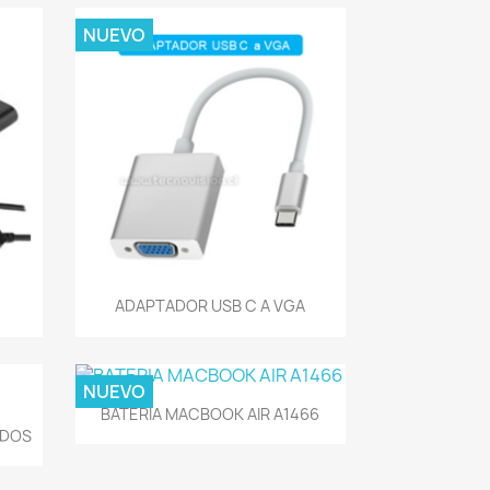
NUEVO
Vista rápida

ADAPTADOR USB C A VGA
NUEVO
Vista rápida

BATERIA MACBOOK AIR A1466
ADOS