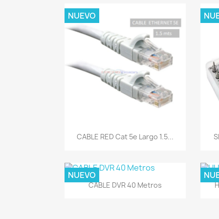
NUEVO
NU
Vista rápida

CABLE RED Cat 5e Largo 1.5...
S
NUEVO
NU
Vista rápida

CABLE DVR 40 Metros
H