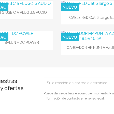
EVO
NUEVO
Vista rápida

TG USB C A PLUG 3.5 AUDIO
Vista rápida

CABLE RED Cat 6 Largo 5..
EVO
NUEVO
Vista rápida

BALUN + DC POWER
Vista rápida

CARGADOR HP PUNTA AZUL.
uestras
 y ofertas
Puede darse de baja en cualquier momento. Para
información de contacto en el aviso legal.