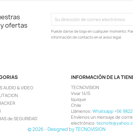
uestras
 y ofertas
Puede darse de baja en cualquier momento. Para
información de contacto en el aviso legal.
GORIAS
INFORMACIÓN DE LA TIEN
TECNOVISION
S AUDIO & VIDEO
Vivar 1415
UTACION
Iquique
RACKER
Chile
S
Llámenos:
Whatsapp +56 9822
Envíenos un mensaje de corr
AS de SEGURIDAD
electrónico:
tecnotk@yahoo.
© 2026 - Designed by TECNOVISION