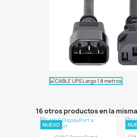
16 otros productos en la misma
NUEVO
NU
Vista rápida
