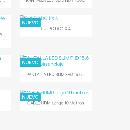
...
PANTALLA LED SLIM HD 14 30...
NUEVO
Vista rápida

PULPO DC 1 X 4
W
NUEVO
m
Vista rápida

PANTALLA LED SLIM FHD 15.6...
NUEVO
Vista rápida

CABLE HDMI Largo 10 Metros