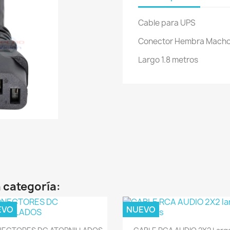
Cable para UPS
Conector Hembra Mach
Largo 1.8 metros
 categoría:
EVO
NUEVO
Vista rápida
Vista rápida

