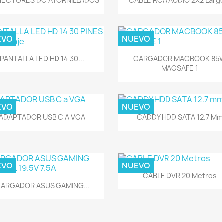
ECTORES DC ATORNILLADOS
CABLE RCA AUDIO 2X2 Largo
EVO
NUEVO
Vista rápida
Vista rápida


PANTALLA LED HD 14 30...
CARGADOR MACBOOK 85
MAGSAFE 1
EVO
NUEVO
Vista rápida
Vista rápida


ADAPTADOR USB C A VGA
CADDY HDD SATA 12.7 M
EVO
NUEVO
Vista rápida

CABLE DVR 20 Metros
Vista rápida

ARGADOR ASUS GAMING...