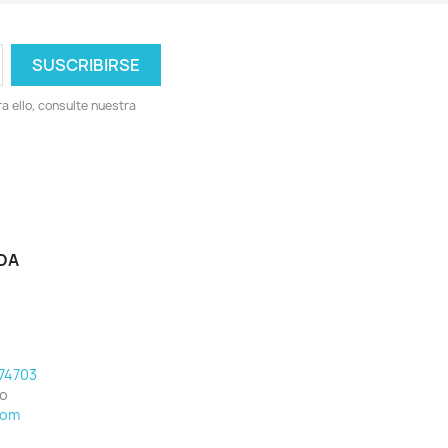
 ello, consulte nuestra
DA
74703
eo
com