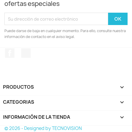
ofertas especiales
Puede darse de baja en cualquier momento. Para ello, consulte nuestra
información de contacto en el aviso legal.
Facebook
Instagram
PRODUCTOS

CATEGORIAS

INFORMACIÓN DE LA TIENDA
keyboard_arrow_down
© 2026 - Designed by TECNOVISION